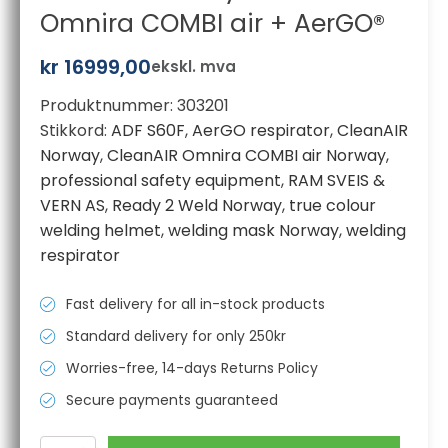
Omnira COMBI air + AerGO®
kr
16999,00
ekskl. mva
Produktnummer:
303201
Stikkord:
ADF S60F
,
AerGO respirator
,
CleanAIR
Norway
,
CleanAIR Omnira COMBI air Norway
,
professional safety equipment
,
RAM SVEIS &
VERN AS
,
Ready 2 Weld Norway
,
true colour
welding helmet
,
welding mask Norway
,
welding
respirator
Fast delivery for all in-stock products
Standard delivery for only 250kr
Worries-free, 14-days Returns Policy
Secure payments guaranteed