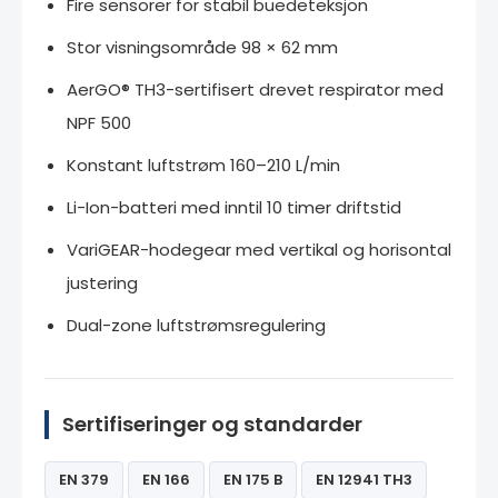
Fire sensorer for stabil buedeteksjon
Stor visningsområde 98 × 62 mm
AerGO® TH3-sertifisert drevet respirator med
NPF 500
Konstant luftstrøm 160–210 L/min
Li-Ion-batteri med inntil 10 timer driftstid
VariGEAR-hodegear med vertikal og horisontal
justering
Dual-zone luftstrømsregulering
Sertifiseringer og standarder
EN 379
EN 166
EN 175 B
EN 12941 TH3