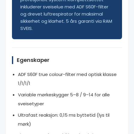
inkluderer sveiselue med ADF S60F-filter
og drevet luftrespirator for maksimal
sikkerhet og klarhet. 5 års garanti via RAM
SVEIS.
Egenskaper
ADF S60F true colour-filter med optisk klasse
1/1/1/1
Variable mørkeskygger 5–8 / 9–14 for alle
sveisetyper
Ultrafast reaksjon: 0,15 ms byttetid (lys til
mørk)