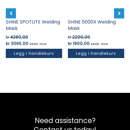
SHINE SPOTLITE Welding
SHINE 5000X Welding
Mask
Mask
kr
4280,00
kr
2200,00
Opprinnelig
Nåværende
Opprinnelig
Nåværende
kr
3065,00
kr
1900,00
ekskl. mva
ekskl. mva
pris
pris
pris
pris
Legg i handlekurv
Legg i handlekurv
var:
er:
var:
er:
kr 4280,00.
kr 3065,00.
kr 2200,00.
kr 1900,00.
Need assistance?
Contact us today!