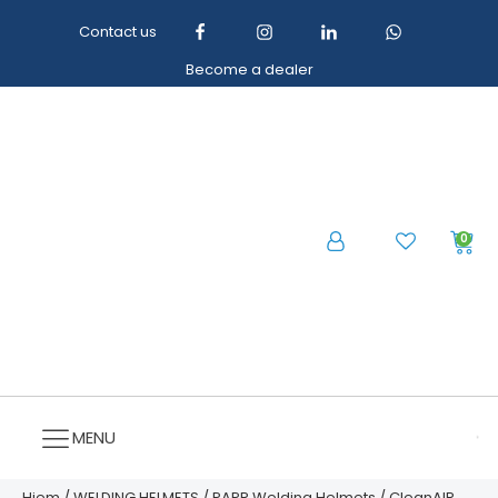
Contact us
Become a dealer
0
MENU
Hjem
/
WELDING HELMETS
/
PAPR Welding Helmets
/ CleanAIR