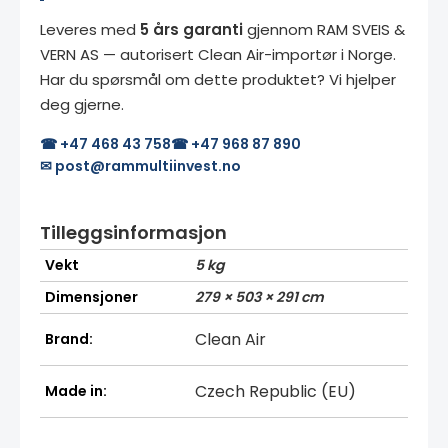
Leveres med
5 års garanti
gjennom RAM SVEIS &
VERN AS — autorisert Clean Air-importør i Norge.
Har du spørsmål om dette produktet? Vi hjelper
deg gjerne.
☎ +47 468 43 758
☎ +47 968 87 890
✉ post@rammultiinvest.no
Tilleggsinformasjon
Vekt
5 kg
Dimensjoner
279 × 503 × 291 cm
Clean Air
Brand:
Czech Republic (EU)
Made in: