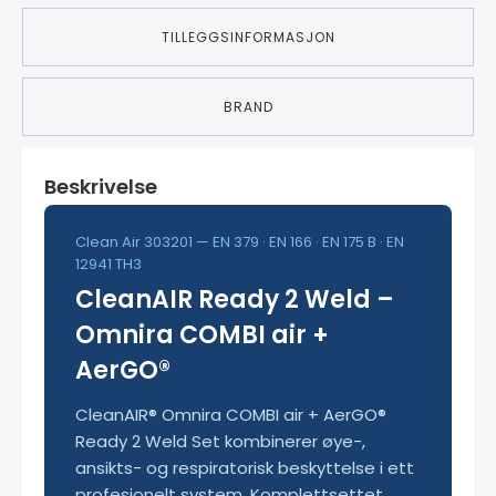
TILLEGGSINFORMASJON
BRAND
Beskrivelse
Clean Air 303201 — EN 379 · EN 166 · EN 175 B · EN
12941 TH3
CleanAIR Ready 2 Weld –
Omnira COMBI air +
AerGO®
CleanAIR® Omnira COMBI air + AerGO®
Ready 2 Weld Set kombinerer øye-,
ansikts- og respiratorisk beskyttelse i ett
profesjonelt system. Komplettsettet