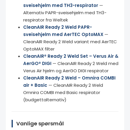
sveisehjelm med TH3-respirator
—
Alternativ PAPR-sveisehjelm med TH3-
respirator fra Weltek
CleanAIR Ready 2 Weld PAPR-
sveisehjelm med AerTEC OptoMAX
—
CleanAIR Ready 2 Weld variant med AerTEC
OptoMAX filter
CleanAIR® Ready 2 Weld Set – Verus Air &
AerGO® DIGI
— CleanAIR Ready 2 Weld med
Verus Air hjelm og AerGO DIGI respirator
CleanAIR Ready 2 Weld – Omnira COMBI
air + Basic
— CleanAIR Ready 2 Weld
Omnira COMBI med Basic respirator
(budgettalternativ)
Vanlige spørsmål