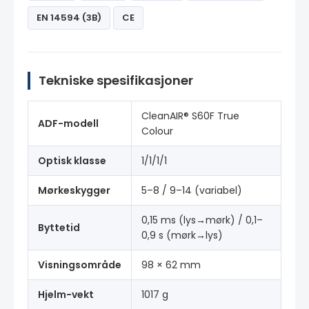
EN 14594 (3B)
CE
Tekniske spesifikasjoner
CleanAIR® S60F True
ADF-modell
Colour
Optisk klasse
1/1/1/1
Mørkeskygger
5–8 / 9–14 (variabel)
0,15 ms (lys→mørk) / 0,1–
Byttetid
0,9 s (mørk→lys)
Visningsområde
98 × 62 mm
Hjelm-vekt
1017 g