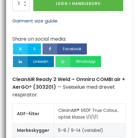
CleanAIR
LEGG I HANDLEKURV
Ready
2
Weld
Garment size guide
–
Omnira
COMBI
Share on social media:
air
+
X
Facebook
AerGO®
antall
Linkedin
WhatsApp
CleanAIR Ready 2 Weld – Omnira COMBI air +
AerGO® (303201)
— Sveiselue med drevet
respirator.
CleanAIR® S60F True Colour,
ADF-filter
optisk klasse 1/1/1/1
Mørkeskygger
5–8 / 9–14 (variabel)