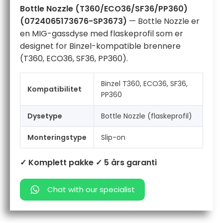
Bottle Nozzle (T360/ECO36/SF36/PP360)
(0724065173676-SP3673)
— Bottle Nozzle er
en MIG-gassdyse med flaskeprofil som er
designet for Binzel-kompatible brennere
(T360, ECO36, SF36, PP360).
Binzel T360, ECO36, SF36,
Kompatibilitet
PP360
Dysetype
Bottle Nozzle (flaskeprofil)
Monteringstype
Slip-on
✓ Komplett pakke
✓ 5 års garanti
Chat with our specialist