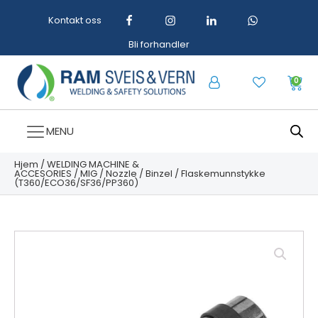
Kontakt oss
Bli forhandler
0
MENU
Hjem
/
WELDING MACHINE &
ACCESORIES
/
MIG
/
Nozzle
/
Binzel
/ Flaskemunnstykke
(T360/ECO36/SF36/PP360)