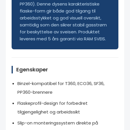
PP360). Denne dysens karakteristiske
flaske-form gir både god tilgang til
arbeidsstykket og god visuell oversikt,
samtidig som den sikrer stabil gasstrøm
for beskyttelse av sveisen. Produktet
leveres med 5 års garanti via RAM SVEIS.
Egenskaper
Binzel-kompatibel for T360, ECO36, SF36,
PP360-brennere
Flaskeprofil-design for forbedret
tilgjengelighet og arbeidssikt
Slip-on monteringssystem direkte på