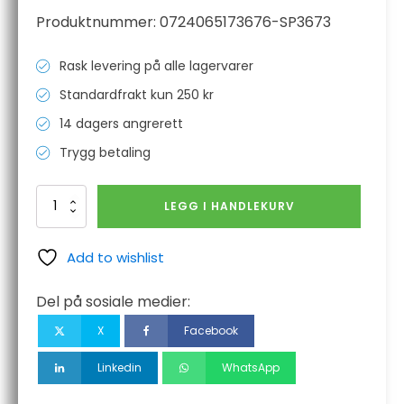
Produktnummer:
0724065173676-SP3673
Rask levering på alle lagervarer
Standardfrakt kun 250 kr
14 dagers angrerett
Trygg betaling
Flaskemunnstykke
LEGG I HANDLEKURV
(T360/ECO36/SF36/PP360)
antall
Add to wishlist
Del på sosiale medier:
X
Facebook
Linkedin
WhatsApp