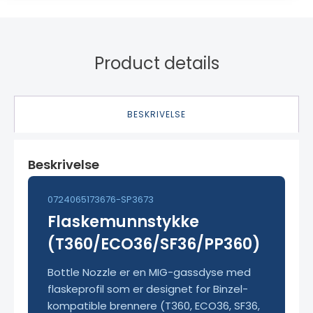
Product details
BESKRIVELSE
Beskrivelse
0724065173676-SP3673
Flaskemunnstykke
(T360/ECO36/SF36/PP360)
Bottle Nozzle er en MIG-gassdyse med
flaskeprofil som er designet for Binzel-
kompatible brennere (T360, ECO36, SF36,