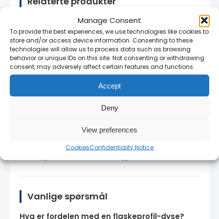
Relaterte produkter
Manage Consent
AM3HDCN Conical Nozzle for M3 MIG
To provide the best experiences, we use technologies like cookies to
Torches (5-Pack)
— Konisk dyse for M3
store and/or access device information. Consenting to these
MIG-brennere — alternativ dysetype for
technologies will allow us to process data such as browsing
andre brennerserier
behavior or unique IDs on this site. Not consenting or withdrawing
consent, may adversely affect certain features and functions.
AM1CN Conical Nozzle - 12mm Copper
Assembly (5pcs Pack)
— Kobber MIG-
Accept
dyse 12 mm — konisk dyse for mindre
brennere
Deny
CT Nozzle 19mm Bore (SP2/SP3/SP4)
View preferences
Tweco Compatible
— CT Nozzle 19 mm
bore (SP2/SP3/SP4) — Tweco-kompatibel
Cookies
Confidentiality Notice
dyse for andre brenertyper
Vanlige spørsmål
Hva er fordelen med en flaskeprofil-dyse?